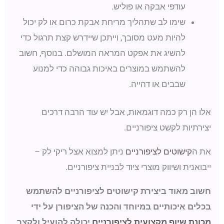
עודפי אבקה או פוליש.
שימו לב שתהליך מריחת אבקת כרום או לק יכול
להיות מעט מסובך, וייתכן שיידרש קצת תרגול כדי
להשיג את אפקט המראה המושלם. בנוסף, חשוב
להשתמש במוצרים באיכות גבוהה כדי למנוע
שבבים או דהייה.
אלו הן רק כמה דוגמאות, אבל יש עוד הרבה דרכים
יצירתיות לקשט ציפורניים.
את ה
קישוטים לציפורניים
ניתן למצוא אצל ריקי לק –
ייבואנית ושיווק מוצרי ציוד לבניית ציפורניים.
חשוב מאוד ביצירת קישוטים לציפורניים להשתמש
בכלים איכותיים במיוחד והכנה של הציפורן על ידי
מכונת שיוף מקצועית לציפורניים
יכולה להועיל ולקצר