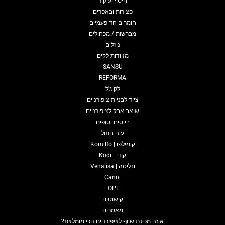
חיטוי ועיקור
פצירות ובאפרים
חומרים חד פעמיים
מברשות / מכחולים
נוזלים
מזוודות לקים
SANSU
REFORMA
לק ג'ל
ציוד לבניית ציפורניים
שואב אבק לציפורניים
בייסים וטופים
עיני חתול
קומילפו | Komilfo
קודי | Kodi
ונליסה | Venalisa
Canni
OPI
קישוטים
מאמרים
איזה מכונת שיוף לציפורניים הכי מומלצת?