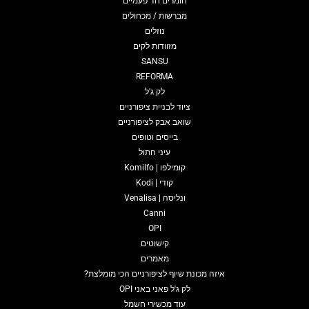
חומרים חד פעמיים
מברשות / מכחולים
נוזלים
מזוודות לקים
SANSU
REFORMA
לק ג'ל
ציוד לבניית ציפורניים
שואב אבק לציפורניים
בייסים וטופים
עיני חתול
קומילפו | Komilfo
קודי | Kodi
ונליסה | Venalisa
Canni
OPI
קישוטים
מאמרים
איזה מכונת שיוף לציפורניים הכי מומלצת?
לק ג'ל פאני באני OPI
עוד מכשירי חשמל