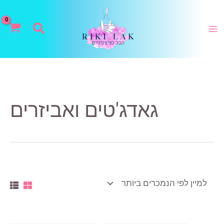
ילוג
תוכן
חיפוש
גאדג'טים ואביזרים