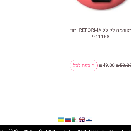
רפורמה לק ג'ל REFORMA ורוד
941158
המחיר
המחיר
59.0
₪
49.00
₪
הוספה לסל
המקורי
הנוכחי
היה:
הוא:
₪49.00.
₪59.00.
ן
מדיניות החזרים כספיים והחזרות
אודות
החשבון שלי
מכונות
לק ג'ל
ציו