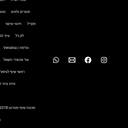
מוצרים נלווים
מנור
אקריל
חיטוי ועיקור
לק ג'ל
ציוד לב
ונליסה | Venalisa
עוד מכשירי חשמל
ראשי שיוף לציפורנ
איזה ציוד ד
מכונת שיוף סטרונג Strong 207B (40,000 סל"ד) הדור הבא!
מ