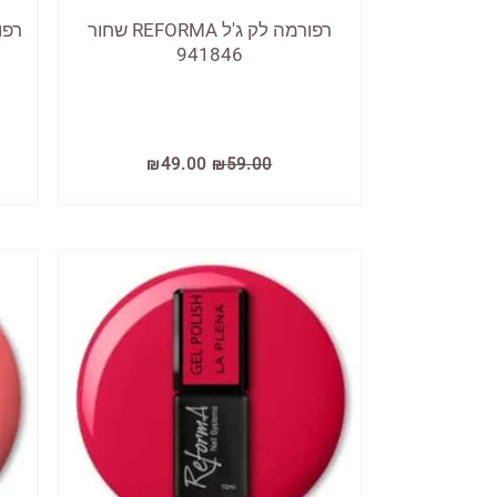
רפורמה לק ג'ל REFORMA שחור
941846
המחיר
המחיר
₪
49.00
₪
59.00
המקורי
הנוכחי
היה:
הוא:
₪49.00.
₪59.00.