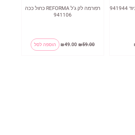
רפורמה לק ג'ל REFORMA כחול ככה
941106
המחיר
המחיר
המחיר
59.00
₪
49.00
₪
הוספה לסל
הנוכחי
המקורי
הנוכחי
הוא:
היה:
הוא:
₪49.00.
₪59.00.
₪49.00.