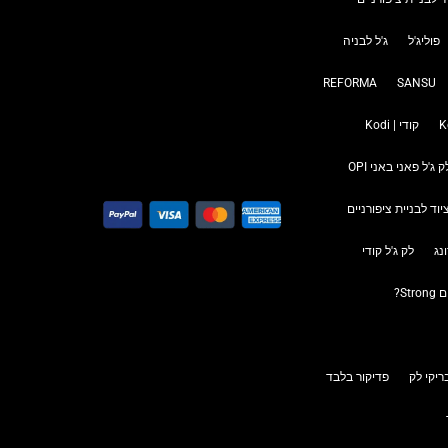
פוליג'ל
ג'ל לבניה
REFORMA
SANSU
קודי | Kodi
ק ג'ל פאני באני OPI
יוד לבניית ציפורניים
נג
לק ג'ל קודי
S?
יקי לק
פדיקור בלבד