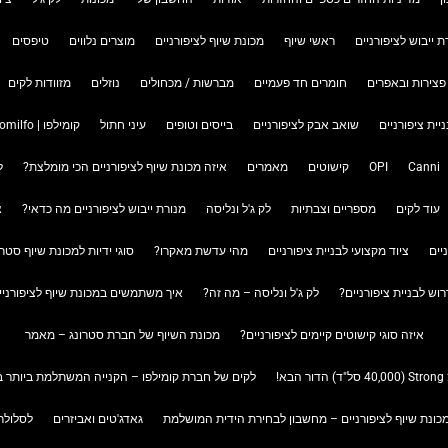
ת ייבוש לציפורניים
ראשי שיוף
מכונת שיוף לציפורניים
מוצרים נלווים
טיפסים
פצירות ובאפרים
חומרים חד פעמיים
מברשות / מכחולים
נוזלים
מזוודות לקים
ניית ציפורניים
שואב אבק לציפורניים
בייסים וטופים
עיני חתול
קומילפו | Komilfo
Canni
OPI
קישוטים
מאמרים
איזה מכונת שיוף לציפורניים הכי מומלצת?
ל
עוד לקים
מספריים וצבתיות
לק ג'ל ונליסה
מנורת ייבוש לציפורניים מה כדאי?
צ
יים
ציוד מקצועי לבניית ציפורניים
מהי עדשת מאקרו?
סוגי ידיות למכונת שיוף סטרו
רוש לבניית ציפורניים?
לק ג'ל ונליסה – מה זה?
איך משתמשים במכונת שיוף לציפורניים trong
איזה סוגי קישוטים קיימים לציפורניים?
מכונת השיוף של חברת סטרונג – מאמר
לקים של חברת קומילפו – הקנייה המשתלמת ביותר בר
כונת שיוף לציפורניים – מחשבון לבחירת הידית המושלמת
גאדג'טים ואביזרים
לסלולר