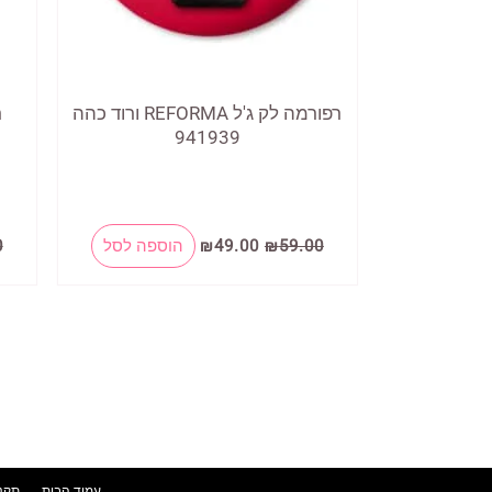
רפורמה לק ג'ל REFORMA ורוד כהה
941939
המחיר
המחיר
59.00
₪
49.00
₪
הוספה לסל
0
המקורי
הנוכחי
היה:
הוא:
₪49.00.
₪59.00.
עמוד הבית
תקנו