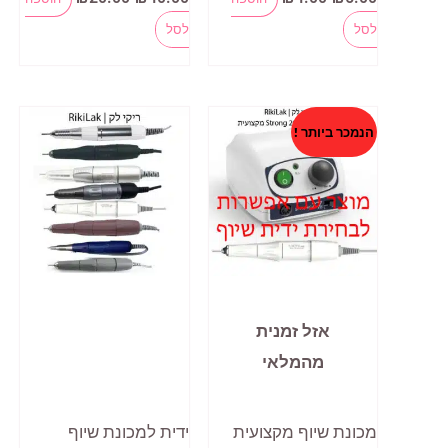
המקורי
הנוכחי
המקורי
הנוכחי
למוצר
היה:
הוא:
היה:
הוא:
לסל
לסל
₪20.00.
₪40.00.
₪4.00.
₪5.00.
זה
יש
מספר
הנמכר ביותר !
סוגים.
ניתן
לבחור
את
האפשרויות
בעמוד
אזל זמנית
המוצר
מהמלאי
מכונת שיוף מקצועית
ידית למכונת שיוף