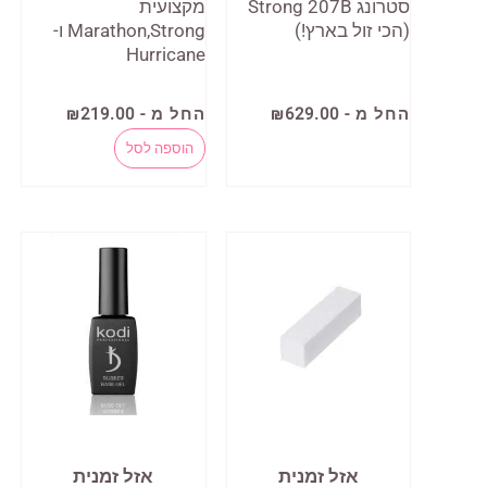
סטרונג Strong 207B
מקצועית
(הכי זול בארץ!)
Marathon,Strong ו-
Hurricane
למוצר
החל מ -
629.00
₪
החל מ -
219.00
₪
זה
למוצר
הוספה לסל
יש
זה
מספר
יש
סוגים.
מספר
ניתן
סוגים.
לבחור
ניתן
את
לבחור
האפשרויות
את
בעמוד
האפשרויות
המוצר
בעמוד
אזל זמנית
אזל זמנית
המוצר