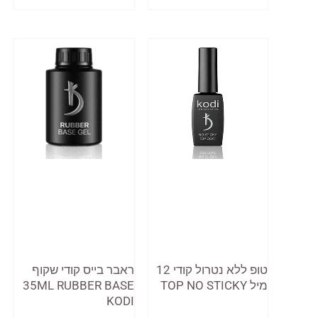
זה
יש
מספר
סוגים.
ניתן
לבחור
את
האפשרויות
בעמוד
המוצר
טופ ללא נטרול קודי 12
ראבר בייס קודי שקוף
מיל TOP NO STICKY
35ML RUBBER BASE
KODI