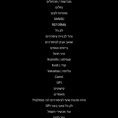
מברשות / מכחולים
נוזלים
מזוודות לקים
SANSU
REFORMA
לק ג'ל
ציוד לבניית ציפורניים
שואב אבק לציפורניים
בייסים וטופים
עיני חתול
קומילפו | Komilfo
קודי | Kodi
ונליסה | Venalisa
Canni
OPI
קישוטים
מאמרים
איזה מכונת שיוף לציפורניים הכי מומלצת?
לק ג'ל פאני באני OPI
עוד מכשירי חשמל
עוד לקים