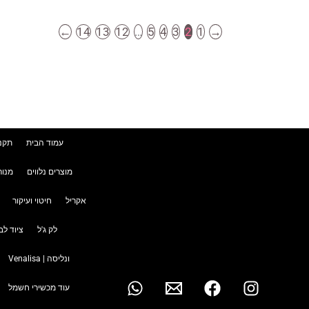
←
14
13
12
…
5
4
3
2
1
→
עמוד הבית
תקנו
מוצרים נלווים
מנור
אקריל
חיטוי ועיקור
לק ג'ל
ציוד לב
ונליסה | Venalisa
עוד מכשירי חשמל