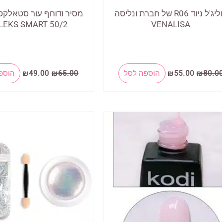
פוליג'ל ניוד R06 של חברת ונליסה
מסיר ודוחף עור סטאלק
LEKS SMART 50/2
VENALISA
המחיר
המחיר
המחיר
המחיר
80.0
₪
55.00
₪
הוספה לסל
65.00
₪
49.00
₪
הוספ
המקורי
הנוכחי
המקורי
הנוכחי
היה:
הוא:
היה:
הוא:
₪49.00.
₪65.00.
₪55.00.
₪80.00.