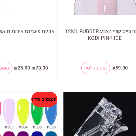
ראבר בייס קודי בצבע 12ML RUBBER
אבקת פיגמנט איכותית אפ
KODI PINK ICE
המחיר
המחיר
59.00
₪
הוספה לסל
70.00
₪
25.00
₪
הוספ
המקורי
הנוכחי
היה:
הוא:
₪25.00.
₪70.00.
הנמכר ביותר !