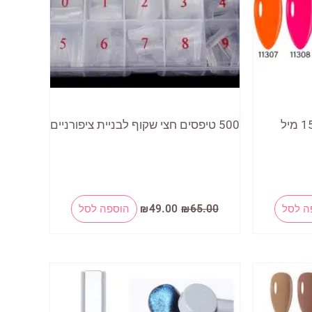
לק ג'ל צבעים זוהרים 15 מיל
500 טיפסים חצי שקוף לבניית ציפורניים
המחיר
המחיר
למוצר
ה לסל
65.00
₪
49.00
₪
הוספה לסל
המקורי
הנוכחי
זה
היה:
הוא:
₪49.00.
₪65.00.
יש
מספר
סוגים.