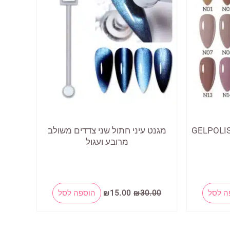
ניתן
לבחור
את
האפשרויות
בעמוד
המוצר
מגנט עיני חתול שני צדדים משולב
מרובע ועגול
המחיר
המחיר
למוצר
ה לסל
30.00
₪
15.00
₪
הוספה לסל
המקורי
הנוכחי
זה
היה:
הוא:
₪15.00.
₪30.00.
יש