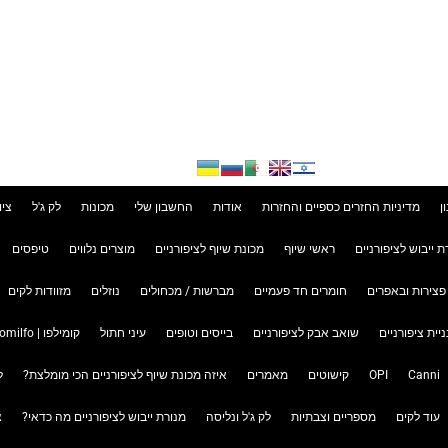
ן
מדיניות החזרים כספיים והחזרות
אודות
החשבון שלי
מכונות
לק ג'ל
ציו
ת ייבוש לציפורניים
ראשי שיוף
מכונת שיוף לציפורניים
מוצרים נלווים
טיפסים
פצירות ובאפרים
חומרים חד פעמיים
מברשות / מכחולים
נוזלים
מזוודות לקים
ניית ציפורניים
שואב אבק לציפורניים
בייסים וטופים
עיני חתול
קומילפו | Komilfo
Canni
OPI
קישוטים
מאמרים
איזה מכונת שיוף לציפורניים הכי מומלצת?
ל
עוד לקים
מספריים וצבתיות
לק ג'ל ונליסה
מנורת ייבוש לציפורניים מה כדאי?
צ