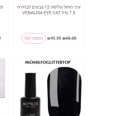
עיני חתול ונליסה 12 צבעים לבחירה
7.5 מיל VENALISA EYE CAT
המחיר
המחיר
למוצר
65.00
₪
45.00
₪
הוספה לסל
0
המקורי
הנוכחי
זה
היה:
הוא:
₪45.00.
₪65.00.
יש
מספר
סוגים.
ניתן
לבחור
את
האפשרויות
בעמוד