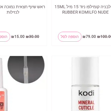
ג'ל לבניה קומילפו ניוד 15 מיל 15ML
ראש שיוף חצאית נמוכה א
RUBBER KOMILFO NUDE
לנזילות
המחיר
המחיר
המחיר
המחיר
100.0
₪
79.00
₪
הוספה לסל
30.00
₪
15.00
₪
הוספ
המקורי
הנוכחי
המקורי
הנוכחי
היה:
הוא:
היה:
הוא:
₪15.00.
₪30.00.
₪79.00.
₪100.00.