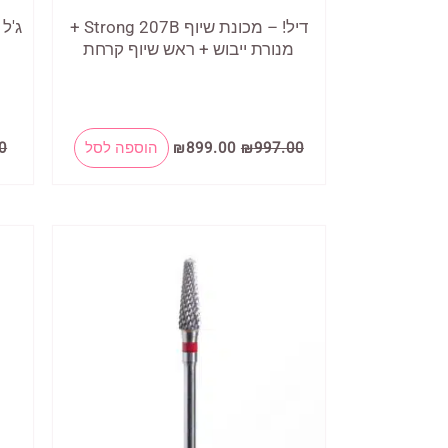
דיל! – מכונת שיוף Strong 207B +
מנורת ייבוש + ראש שיוף קרחת
המחיר
המחיר
997.00
₪
899.00
₪
הוספה לסל
0
המקורי
הנוכחי
היה:
הוא:
₪899.00.
₪997.00.