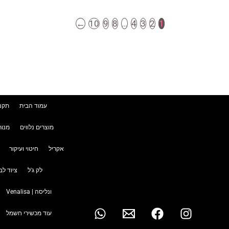
←
10
9
8
…
4
3
2
1
עמוד הבית
תקנו
מוצרים נלווים
מנור
אקריל
חיטוי ועיקור
לק ג'ל
ציוד לב
ונליסה | Venalisa
עוד מכשירי חשמל