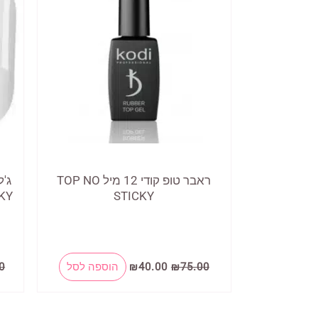
ראבר טופ קודי 12 מיל TOP NO
KY
STICKY
המחיר
המחיר
75.00
₪
40.00
₪
הוספה לסל
0
המקורי
הנוכחי
היה:
הוא:
₪40.00.
₪75.00.