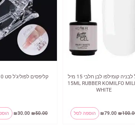
ג'ל לבניה קומילפו לבן חלבי 15 מיל
קליפסים לפוליג'ל סט 10 יחידות
15ML RUBBER KOMILFO MIL
WHITE
המחיר
המחיר
המחיר
המחיר
100.0
₪
79.00
₪
הוספה לסל
50.00
₪
30.00
₪
הוספ
המקורי
הנוכחי
המקורי
הנוכחי
היה:
הוא:
היה:
הוא:
₪30.00.
₪50.00.
₪79.00.
₪100.00.