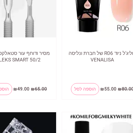
פוליג'ל ניוד R06 של חברת ונליסה
מסיר ודוחף עור סטאלק
LEKS SMART 50/2
VENALISA
המחיר
המחיר
המחיר
המחיר
80.0
₪
55.00
₪
הוספה לסל
65.00
₪
49.00
₪
הוספ
המקורי
הנוכחי
המקורי
הנוכחי
היה:
הוא:
היה:
הוא:
₪49.00.
₪65.00.
₪55.00.
₪80.00.