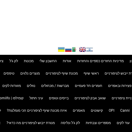
ן
מדיניות החזרים כספיים והחזרות
אודות
החשבון שלי
מכונות
לק ג'ל
ציו
ת ייבוש לציפורניים
ראשי שיוף
מכונת שיוף לציפורניים
מוצרים נלווים
טיפסים
פצירות ובאפרים
חומרים חד פעמיים
מברשות / מכחולים
נוזלים
מזוודות לקים
ניית ציפורניים
שואב אבק לציפורניים
בייסים וטופים
עיני חתול
קומילפו | Komilfo
Canni
OPI
קישוטים
מאמרים
איזה מכונת שיוף לציפורניים הכי מומלצת?
ל
עוד לקים
מספריים וצבתיות
לק ג'ל ונליסה
מנורת ייבוש לציפורניים מה כדאי?
צ