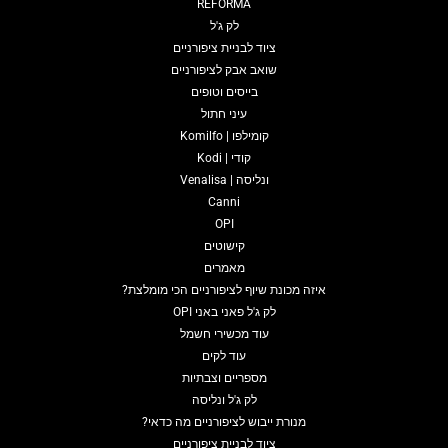
REFORMA
לק ג'ל
ציוד לבניית ציפורניים
שואב אבק לציפורניים
בייסים וטופים
עיני חתול
קומילפו | Komilfo
קודי | Kodi
ונליסה | Venalisa
Canni
OPI
קישוטים
מאמרים
איזה מכונת שיוף לציפורניים הכי מומלצת?
לק ג'ל פאני באני OPI
עוד מכשירי חשמל
עוד לקים
מספריים וצבתיות
לק ג'ל ונליסה
מנורת ייבוש לציפורניים מה כדאי?
ציוד לבניית ציפורניים