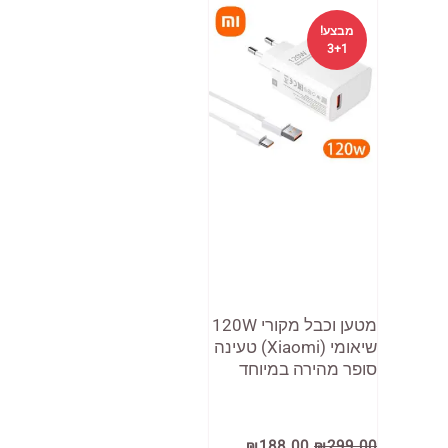
מבצע!
3+1
מטען וכבל מקורי 120W
שיאומי (Xiaomi) טעינה
סופר מהירה במיוחד
המחיר
המחיר
₪
188.00
₪
299.00