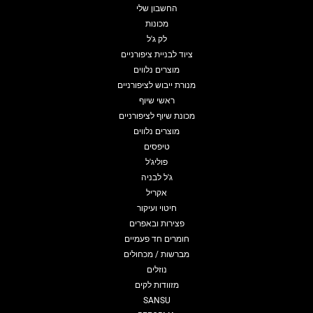
החשבון שלי
מכונות
לק ג'ל
ציוד לבניית ציפורניים
מוצרים נלווים
מנורת ייבוש לציפורניים
ראשי שיוף
מכונת שיוף לציפורניים
מוצרים נלווים
טיפסים
פוליג'ל
ג'ל לבניה
אקריל
חיטוי ועיקור
פצירות ובאפרים
חומרים חד פעמיים
מברשות / מכחולים
נוזלים
מזוודות לקים
SANSU