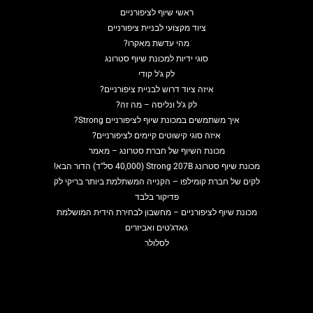
ראשי שיוף לציפורניים
ציוד מקצועי לבניית ציפורניים
מהי עדשת מאקרו?
סוגי ידיות למכונת שיוף סטרונג
לק ג'ל קודי
איזה ציוד דרוש לבניית ציפורניים?
לק ג'ל ונליסה – מה זה?
איך משתמשים במכונת שיוף לציפורניים Strong?
איזה סוגי קישוטים קיימים לציפורניים?
מכונת השיוף של חברת סטרונג – מאמר
מכונת שיוף סטרונג Strong 207B (40,000 סל"ד) הדור הבא!
לקים של חברת קומילפו – הקנייה המשתלמת ביותר בריקי לק
פדיקור בלבד
מכונת שיוף לציפורניים – מחשבון לבחירת הידית המושלמת
גאדג'טים ואביזרים
לסלולר