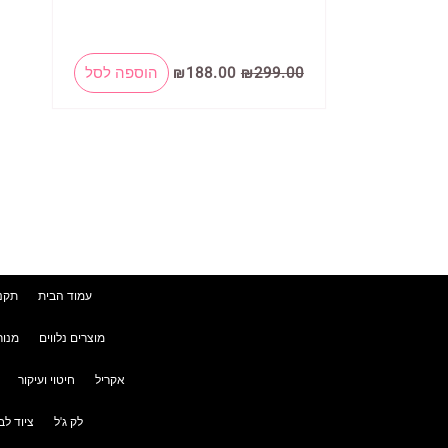
המחיר
המחיר
299.00
₪
188.00
₪
הוספה לסל
המקורי
הנוכחי
היה:
הוא:
₪188.00.
₪299.00.
עמוד הבית
תקנו
מוצרים נלווים
מנור
אקריל
חיטוי ועיקור
לק ג'ל
ציוד לב