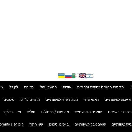
ן
מדיניות החזרים כספיים והחזרות
אודות
החשבון שלי
מכונות
לק ג'ל
ציו
ת ייבוש לציפורניים
ראשי שיוף
מכונת שיוף לציפורניים
מוצרים נלווים
טיפסים
פצירות ובאפרים
חומרים חד פעמיים
מברשות / מכחולים
נוזלים
מזוודות לקים
ניית ציפורניים
שואב אבק לציפורניים
בייסים וטופים
עיני חתול
קומילפו | Komilfo