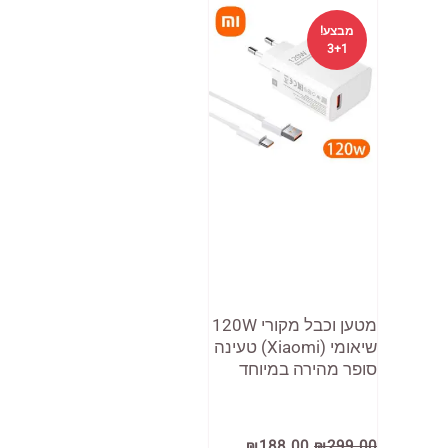
מבצע!
3+1
מטען וכבל מקורי 120W
שיאומי (Xiaomi) טעינה
סופר מהירה במיוחד
המחיר
המחיר
₪
188.00
₪
299.00