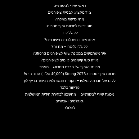
ראשי שיוף לציפורניים
ציוד מקצועי לבניית ציפורניים
מהי עדשת מאקרו?
סוגי ידיות למכונת שיוף סטרונג
לק ג'ל קודי
איזה ציוד דרוש לבניית ציפורניים?
לק ג'ל ונליסה – מה זה?
איך משתמשים במכונת שיוף לציפורניים Strong?
איזה סוגי קישוטים קיימים לציפורניים?
מכונת השיוף של חברת סטרונג – מאמר
מכונת שיוף סטרונג Strong 207B (40,000 סל"ד) הדור הבא!
לקים של חברת קומילפו – הקנייה המשתלמת ביותר בריקי לק
פדיקור בלבד
מכונת שיוף לציפורניים – מחשבון לבחירת הידית המושלמת
גאדג'טים ואביזרים
לסלולר