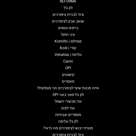
REFORMA
לק ג'ל
ציוד לבניית ציפורניים
שואב אבק לציפורניים
בייסים וטופים
עיני חתול
קומילפו | Komilfo
קודי | Kodi
ונליסה | Venalisa
Canni
OPI
קישוטים
מאמרים
איזה מכונת שיוף לציפורניים הכי מומלצת?
לק ג'ל פאני באני OPI
עוד מכשירי חשמל
עוד לקים
מספריים וצבתיות
לק ג'ל ונליסה
מנורת ייבוש לציפורניים מה כדאי?
ציוד לבניית ציפורניים