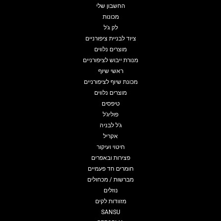
החשבון שלי
מכונות
לק ג'ל
ציוד לבניית ציפורניים
מוצרים נלווים
מנורת ייבוש לציפורניים
ראשי שיוף
מכונת שיוף לציפורניים
מוצרים נלווים
טיפסים
פוליג'ל
ג'ל לבניה
אקריל
חיטוי ועיקור
פצירות ובאפרים
חומרים חד פעמיים
מברשות / מכחולים
נוזלים
מזוודות לקים
SANSU