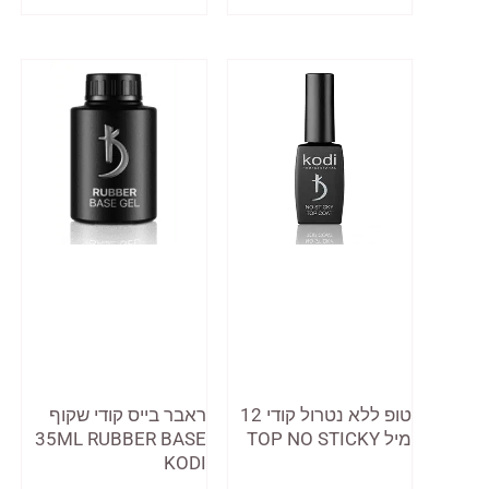
זה
יש
מספר
סוגים.
ניתן
לבחור
את
האפשרויות
בעמוד
המוצר
טופ ללא נטרול קודי 12
ראבר בייס קודי שקוף
מיל TOP NO STICKY
35ML RUBBER BASE
KODI