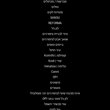
מברשות / מכחולים
נוזלים
מזוודות לקים
SANSU
REFORMA
לק ג'ל
ציוד לבניית ציפורניים
שואב אבק לציפורניים
בייסים וטופים
עיני חתול
קומילפו | Komilfo
קודי | Kodi
ונליסה | Venalisa
Canni
OPI
קישוטים
מאמרים
איזה מכונת שיוף לציפורניים הכי מומלצת?
לק ג'ל פאני באני OPI
עוד מכשירי חשמל
עוד לקים