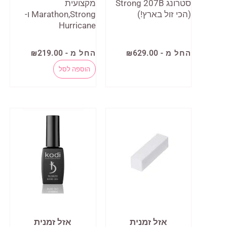
סטרונג Strong 207B
מקצועית
(הכי זול בארץ!)
Marathon,Strong ו-
Hurricane
למוצר
החל מ -
629.00
₪
החל מ -
219.00
₪
זה
למוצר
הוספה לסל
יש
זה
מספר
יש
סוגים.
מספר
ניתן
סוגים.
לבחור
ניתן
את
לבחור
האפשרויות
את
בעמוד
האפשרויות
המוצר
בעמוד
אזל זמנית
אזל זמנית
המוצר