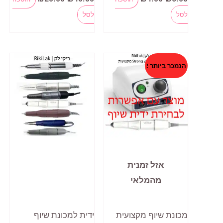
המקורי
הנוכחי
המקורי
הנוכחי
למוצר
היה:
הוא:
היה:
הוא:
לסל
לסל
₪20.00.
₪40.00.
₪4.00.
₪5.00.
זה
יש
מספר
הנמכר ביותר !
סוגים.
ניתן
לבחור
את
האפשרויות
בעמוד
אזל זמנית
המוצר
מהמלאי
מכונת שיוף מקצועית
ידית למכונת שיוף