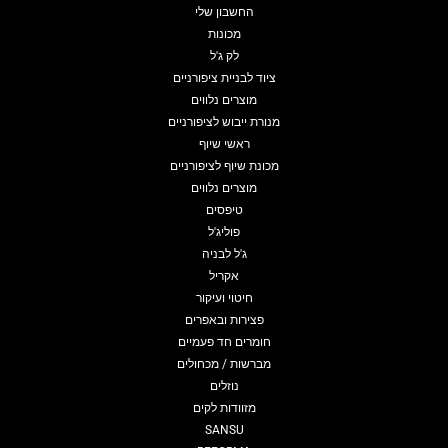
החשבון שלי
מכונות
לק ג'ל
ציוד לבניית ציפורניים
מוצרים נלווים
מנורת ייבוש לציפורניים
ראשי שיוף
מכונת שיוף לציפורניים
מוצרים נלווים
טיפסים
פוליג'ל
ג'ל לבניה
אקריל
חיטוי ועיקור
פצירות ובאפרים
חומרים חד פעמיים
מברשות / מכחולים
נוזלים
מזוודות לקים
SANSU