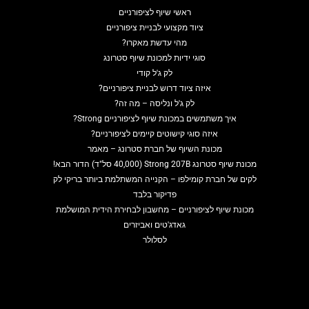
ראשי שיוף לציפורניים
ציוד מקצועי לבניית ציפורניים
מהי עדשת מאקרו?
סוגי ידיות למכונת שיוף סטרונג
לק ג'ל קודי
איזה ציוד דרוש לבניית ציפורניים?
לק ג'ל ונליסה – מה זה?
איך משתמשים במכונת שיוף לציפורניים Strong?
איזה סוגי קישוטים קיימים לציפורניים?
מכונת השיוף של חברת סטרונג – מאמר
מכונת שיוף סטרונג Strong 207B (40,000 סל"ד) הדור הבא!
לקים של חברת קומילפו – הקנייה המשתלמת ביותר בריקי לק
פדיקור בלבד
מכונת שיוף לציפורניים – מחשבון לבחירת הידית המושלמת
גאדג'טים ואביזרים
לסלולר