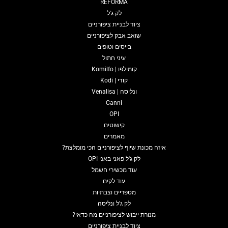
REFORMA
לק ג'ל
ציוד לבניית ציפורניים
שואב אבק לציפורניים
בייסים וטופים
עיני חתול
קומילפו | Komilfo
קודי | Kodi
ונליסה | Venalisa
Canni
OPI
קישוטים
מאמרים
איזה מכונת שיוף לציפורניים הכי מומלצת?
לק ג'ל פאני באני OPI
עוד מכשירי חשמל
עוד לקים
מספריים וצבתיות
לק ג'ל ונליסה
מנורת ייבוש לציפורניים מה כדאי?
ציוד לבניית ציפורניים