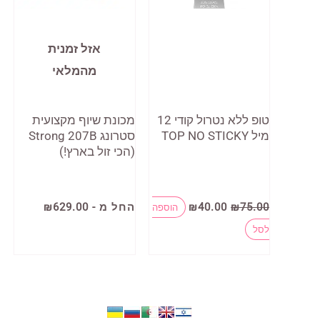
אזל זמנית
מהמלאי
טופ ללא נטרול קודי 12
מכונת שיוף מקצועית
מיל TOP NO STICKY
סטרונג Strong 207B
(הכי זול בארץ!)
המחיר
המחיר
למוצר
75.00
₪
40.00
₪
החל מ -
629.00
₪
הוספה
המקורי
הנוכחי
זה
היה:
הוא:
לסל
₪40.00.
₪75.00.
יש
מספר
סוגים.
ניתן