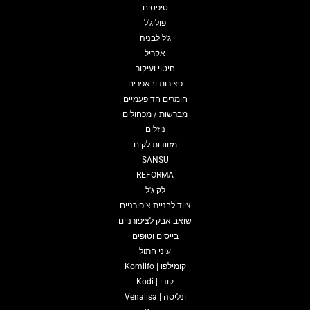
טיפסים
פוליג'ל
ג'ל לבניה
אקריל
חיטוי ועיקור
פצירות ובאפרים
חומרים חד פעמיים
מברשות / מכחולים
נוזלים
מזוודות לקים
SANSU
REFORMA
לק ג'ל
ציוד לבניית ציפורניים
שואב אבק לציפורניים
בייסים וטופים
עיני חתול
קומילפו | Komilfo
קודי | Kodi
ונליסה | Venalisa