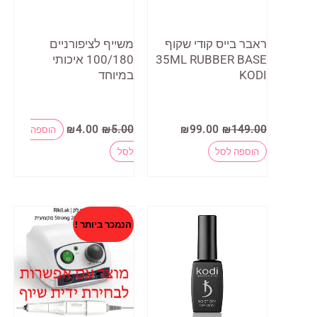
ראבר בייס קודי שקוף
משייף לציפורניים
35ML RUBBER BASE
100/180 איכותי
KODI
במיוחד
המחיר
המחיר
המחיר
המחיר
₪
4.00
₪
5.00
₪
99.00
₪
149.00
הוספה
המקורי
הנוכחי
המקורי
הנוכחי
היה:
הוא:
היה:
הוא:
הוספה לסל
לסל
₪4.00.
₪5.00.
₪99.00.
₪149.00.
הנמכר ביותר !