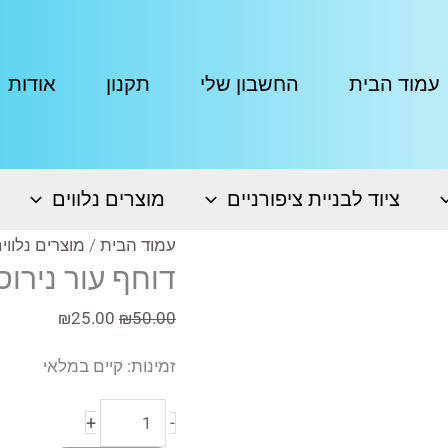
עמוד הבית
החשבון שלי
תקנון
אודות
ציוד לבניית ציפורניים
מוצרים נלווים
עמוד הבית
/
מוצרים נלווי
דוחף עור נירו
המחיר
המחיר
₪
25.00
₪
50.00
המקורי
הנוכחי
זמינות:
קיים במלאי
היה:
הוא:
₪25.00.
₪50.00.
כמות
+
-
של