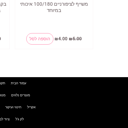
משייף לציפורניים 100/180 איכותי
בקב
במיוחד
ב
המחיר
המחיר
5.00
₪
4.00
₪
הוספה לסל
0
המקורי
הנוכחי
היה:
הוא:
₪4.00.
₪5.00.
עמוד הבית
תקנו
מוצרים נלווים
מנור
אקריל
חיטוי ועיקור
לק ג'ל
ציוד לב