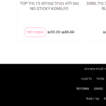
ראבר בייס קומילפו שקוף 30 מיל 30ML
טופ ללא נטרול קומילפו 15 מיל TOP
NO STICKY KOMILFO
R
המחיר
המחיר
המחיר
₪
89.00
₪
59.00
₪
הוספה לסל
הנוכחי
המקורי
הנוכחי
הוא:
היה:
הוא:
₪59.00.
₪89.00.
₪115.00.
₪
ד לבניית ציפורניים
פוליג'ל
ג'ל לבניה
REFORMA
SANSU
קודי | Kodi