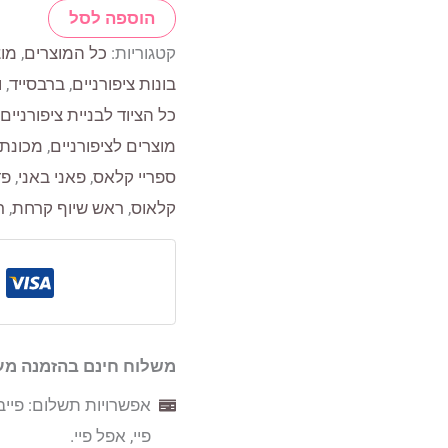
הוספה לסל
דוחף
קטגוריות:
כל המוצרים
,
מוצ
עור
בונות ציפורניים
,
ברבסייד
,
ו
נירוסטה
כל הציוד לבניית ציפורניים
מוצרים לציפורניים
,
מכונת 
ספריי קלאס
,
פאני באני
,
פד
קלאוס
,
ראש שיוף קרחת
,
ר
משלוח חינם בהזמנה מעל 250 ש
אפשרויות תשלום: פייבו
פיי, אפל פיי.