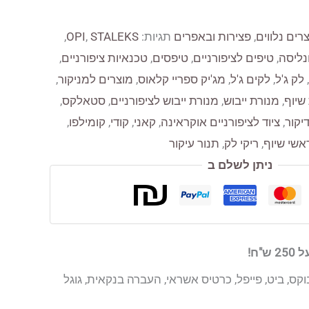
רים נלווים
,
פצירות ובאפרים
תגיות:
STALEKS
,
OPI
,
נליסה
,
טיפים לציפורניים
,
טיפסים
,
טכנאיות ציפורניים
,
,
לק ג'ל
,
לקים ג'ל
,
מג'יק ספריי קלאוס
,
מוצרים למניקור
,
שיוף
,
מנורת ייבוש
,
מנורת ייבוש לציפורניים
,
סטאלקס
,
יקור
,
ציוד לציפורניים אוקראינה
,
קאני
,
קודי
,
קומילפו
,
אשי שיוף
,
ריקי לק
,
תנור עיקור
ניתן לשלם ב
"ח!
קס, ביט, פייפל, כרטיס אשראי, העברה בנקאית, גוגל