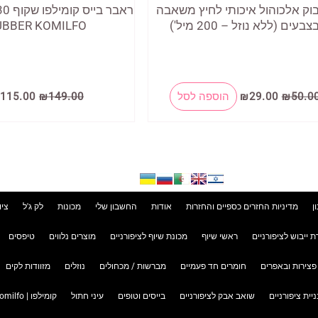
וק אלכוהול איכותי לחיץ משאבה
צבעים (ללא נוזל – 200 מיל')
UBBER KOMILFO
המחיר
המחיר
המחיר
למוצר
50.0
₪
29.00
₪
הוספה לסל
149.00
₪
115.00
המקורי
הנוכחי
המקורי
זה
היה:
הוא:
היה:
149.00.
₪29.00.
₪50.00.
יש
מספר
סוגים.
ניתן
ן
מדיניות החזרים כספיים והחזרות
אודות
החשבון שלי
מכונות
לק ג'ל
ציו
לבחור
ת ייבוש לציפורניים
ראשי שיוף
מכונת שיוף לציפורניים
מוצרים נלווים
טיפסים
את
פצירות ובאפרים
חומרים חד פעמיים
מברשות / מכחולים
נוזלים
מזוודות לקים
האפשרויות
בעמוד
ניית ציפורניים
שואב אבק לציפורניים
בייסים וטופים
עיני חתול
קומילפו | Komilfo
המוצר