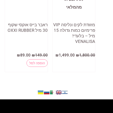
מהמלאי
מזוודת לקים ונליסה VIP
ראבר בייס אוקסי שקוף
פרימיום כמות גדולה 15
30 מיל OXXI RUBBER
מיל – בלעדי!
VENALISA
המחיר
המחיר
המחיר
המחיר
₪
89.00
₪
149.00
₪
1,499.00
₪
1,800.00
המקורי
הנוכחי
המקורי
הנוכחי
היה:
הוא:
היה:
הוא:
הוספה לסל
₪89.00.
₪149.00.
₪1,499.00.
₪1,800.00.