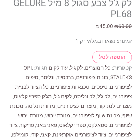
לק ג'ל צבע סגול 8 מיל GELURE
PL68
המחיר
המחיר
₪
45.00
₪
60.00
המקורי
הנוכחי
זמינות:
נשארו במלאי רק 1
היה:
הוא:
₪45.00.
₪60.00.
כמות
הוספה לסל
של
קטגוריות:
כל המוצרים
,
לק ג'ל
,
עוד לקים
תגיות:
,
OPI
לק
STALEKS
,
בונות ציפורניים
,
ברבסייד
,
ונליסה
,
טיפים
ג'ל
לציפורניים
,
טיפסים
,
טכנאיות ציפורניים
,
כל הציוד לבניית
צבע
ציפורניים
,
לק ג'ל
,
לק ונליסה
,
לקים ג'ל
,
מג'ק ספריי קלאוס
,
סגול
מוצרים למניקור
,
מוצרים לציפורניים
,
מזוודת ונליסה
,
מכונת
8
שיוף
,
מכונת שיוף לציפורניים
,
מנורת ייבוש
,
מנורת ייבוש
מיל
לציפורניים
,
סטאלקס
,
ספריי קלאוס
,
פאני באני
,
פדיקור
,
ציוד
GELURE
לציפורנייים
,
ציוד לציפורניים אוקראינה
,
קאני
,
קודי
,
קומילפו
,