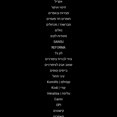
אקריל
חיטוי ועיקור
פצירות ובאפרים
חומרים חד פעמיים
מברשות / מכחולים
נוזלים
מזוודות לקים
SANSU
REFORMA
לק ג'ל
ציוד לבניית ציפורניים
שואב אבק לציפורניים
בייסים וטופים
עיני חתול
קומילפו | Komilfo
קודי | Kodi
ונליסה | Venalisa
Canni
OPI
קישוטים
מאמרים