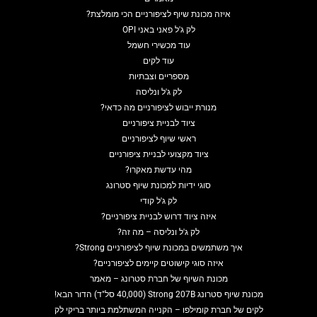
איזה מכונת שיוף לציפורניים הכי מומלצת?
לק ג'ל פאני באני OPI
עוד מכשירי חשמל
עוד לקים
מספריים וצבתיות
לק ג'ל ונליסה
מנורת ייבוש לציפורניים מה כדאי?
ציוד לבניית ציפורניים
ראשי שיוף לציפורניים
ציוד מקצועי לבניית ציפורניים
מהי עדשת מאקרו?
סוגי ידיות למכונת שיוף סטרונג
לק ג'ל קודי
איזה ציוד דרוש לבניית ציפורניים?
לק ג'ל ונליסה – מה זה?
איך משתמשים במכונת שיוף לציפורניים Strong?
איזה סוגי קישוטים קיימים לציפורניים?
מכונת השיוף של חברת סטרונג – מאמר
מכונת שיוף סטרונג Strong 207B (40,000 סל"ד) הדור הבא!
לקים של חברת קומילפו – הקנייה המשתלמת ביותר בריקי לק