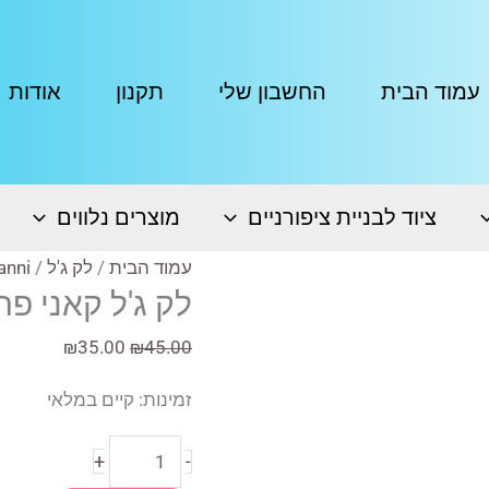
עמוד הבית
החשבון שלי
תקנון
אודות
ציוד לבניית ציפורניים
מוצרים נלווים
עמוד הבית
/
לק ג'ל
/
anni
לק ג'ל קאני פריימר IMER
המחיר
המחיר
₪
35.00
₪
45.00
המקורי
הנוכחי
זמינות:
קיים במלאי
היה:
הוא:
₪35.00.
₪45.00.
כמות
+
-
של