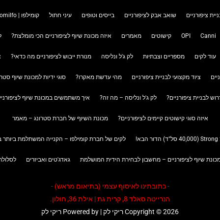
ניית ציפורניים
שואב אבק לציפורניים
בייסים וטופים
עיני חתול
קומילפו | Komilfo
Canni
OPI
קישוטים
מאמרים
איזה מכונת שיוף לציפורניים הכי מומלצת?
ל
עוד לקים
מספריים וצבתיות
לק ג'ל ונליסה
מנורת ייבוש לציפורניים מה כדאי?
צ
יים
ציוד מקצועי לבניית ציפורניים
מהי עדשת מאקרו?
סוגי ידיות למכונת שיוף סטרו
רוש לבניית ציפורניים?
לק ג'ל ונליסה – מה זה?
איך משתמשים במכונת שיוף לציפורניים trong
איזה סוגי קישוטים קיימים לציפורניים?
מכונת השיוף של חברת סטרונג – מאמר
לקים של חברת קומילפו – הקנייה המשתלמת ביותר בר
כונת שיוף לציפורניים – מחשבון לבחירת הידית המושלמת
גאדג'טים ואביזרים
לסלולר
- כתובתינו לאיסוף עצמי (בתיאום מראש) -
הנרייטה סאלד 8, קרית גת | אילת 36, חולון.
Copyright © 2026 ריקי לק | Powered by ריקי לק