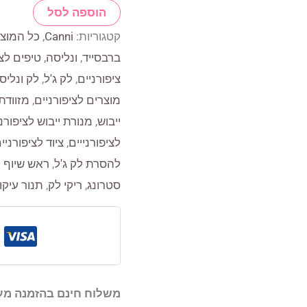
הוספה לסל
לק
קטגוריות:
Canni
,
כל המוצ
ג'ל
ברבסייד
,
ונליסה
,
טיפים לצי
קאני
ציפורניים
,
לק ג'ל
,
לק ונליס
פריימר
מוצרים לציפורניים
,
מזוודת
CANNI
ייבוש
,
מנורת ייבוש לציפורנ
PRIMER
לציפורנייים
,
ציוד לציפורני
להסרת לק ג'ל
,
ראש שיוף ק
סטרונג
,
ריקי לק
,
תנור עיקו
משלוח חינם בהזמנה מעל 250 ש