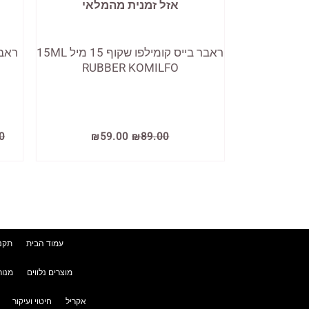
אזל זמנית מהמלאי
ראבר בייס קומילפו שקוף 15 מיל 15ML
RUBBER KOMILFO
המחיר
המחיר
0
₪
59.00
₪
89.00
המקורי
הנוכחי
היה:
הוא:
₪59.00.
₪89.00.
עמוד הבית
תקנו
מוצרים נלווים
מנור
אקריל
חיטוי ועיקור