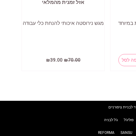
אזל זמנית מהמלאי
 במיוחד
מגש נירוסטה איכותי להנחת כלי עבודה
המחיר
המחיר
ה לסל
70.00
₪
39.00
₪
י
המקורי
הנוכחי
היה:
הוא:
₪39.00.
₪70.00.
₪
ד לבניית ציפורניים
פוליג'ל
ג'ל לבניה
REFORMA
SANSU