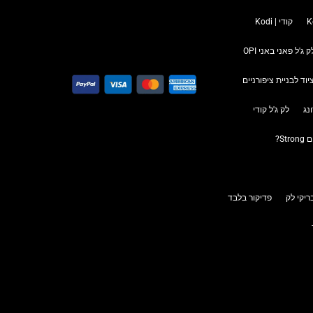
קודי | Kodi
ק ג'ל פאני באני OPI
יוד לבניית ציפורניים
נג
לק ג'ל קודי
S?
יקי לק
פדיקור בלבד