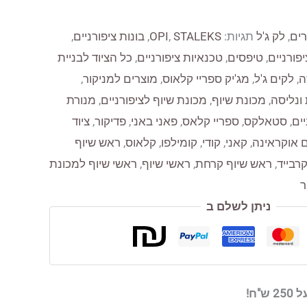
רים
,
לק ג'ל
תגיות:
STALEKS
,
OPI
,
בונות ציפורניים
,
פורניים
,
טיפסים
,
טכנאיות ציפורניים
,
כל הציוד לבניית
ה
,
לקים ג'ל
,
מג'יק ספריי קלאוס
,
מוצרים למניקור
,
 ונליסה
,
מכונת שיוף
,
מכונת שיוף לציפורניים
,
מנורת
יים
,
סטאלקס
,
ספריי קלאס
,
פאני באני
,
פדיקור
,
ציוד
ים אוקראינה
,
קאני
,
קודי
,
קומילפו
,
קלאוס
,
ראש שיוף
רבייד
,
ראש שיוף קרחת
,
ראשי שיוף
,
ראשי שיוף למכונת
ר
ניתן לשלם ב
"ח!