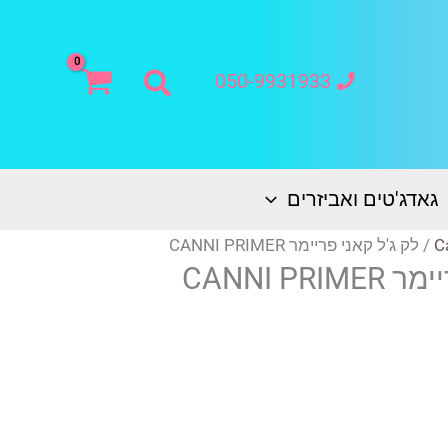
חיפוש
050-9931933
גאדג'טים ואביזרים
C
/ לק ג'ל קאני פריימר CANNI PRIMER
CANNI PR