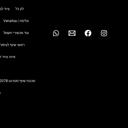
לק ג'ל
ציוד לב
ונליסה | Venalisa
עוד מכשירי חשמל
ראשי שיוף לציפורנ
איזה ציוד ד
מכונת שיוף סטרונג Strong 207B (40,000 סל"ד) הדור הבא!
מ