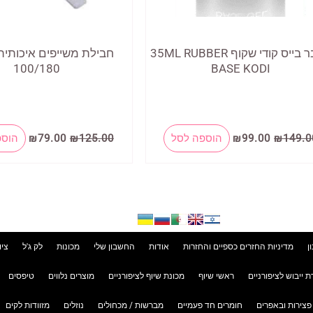
ראבר בייס קודי שקוף 35ML RUBBER
חבילת משייפים איכותית
100/180
BASE KODI
המחיר
המחיר
המחיר
המחיר
149.0
₪
99.00
₪
הוספה לסל
125.00
₪
79.00
₪
הוספ
המקורי
הנוכחי
המקורי
הנוכח
היה:
הוא:
היה:
הוא:
79.00.
₪125.00.
₪99.00.
₪149.00.
ן
מדיניות החזרים כספיים והחזרות
אודות
החשבון שלי
מכונות
לק ג'ל
ציו
ת ייבוש לציפורניים
ראשי שיוף
מכונת שיוף לציפורניים
מוצרים נלווים
טיפסים
פצירות ובאפרים
חומרים חד פעמיים
מברשות / מכחולים
נוזלים
מזוודות לקים