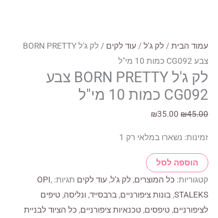
סמן קישורים
font_download
לאפס
cached
את
עמוד הבית
/
לק ג'ל
/
עוד לקים
/ לק ג'ל BORN PRETTY
כל
צבע CG092 כמות 10 מי"ל
האפשרויות
לק ג'ל BORN PRETTY צבע
CG092 כמות 10 מי"ל
המחיר
המחיר
₪
35.00
₪
45.00
המקורי
הנוכחי
זמינות:
נשארו במלאי רק 1
היה:
הוא:
₪35.00.
₪45.00.
כמות
הוספה לסל
של
קטגוריות:
כל המוצרים
,
לק ג'ל
,
עוד לקים
תגיות:
,
OPI
לק
STALEKS
,
בונות ציפורניים
,
ברבסייד
,
ונליסה
,
טיפים
ג'ל
לציפורניים
,
טיפסים
,
טכנאיות ציפורניים
,
כל הציוד לבניית