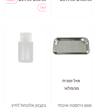
המקורי
הנוכחי
המקורי
הנוכחי
למוצר
היה:
הוא:
היה:
הוא:
לסל
₪29.00.
₪50.00.
₪299.00.
₪400.00.
זה
יש
מספר
סוגים.
ניתן
לבחור
את
האפשרויות
בעמוד
אזל זמנית
המוצר
מהמלאי
מגש נירוסטה איכותי
בקבוק אלכוהול לחיץ