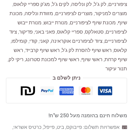
BORN
ציפורניים
,
לק ג'ל
,
לק ונליסה
,
לקים ג'ל
,
מג'ק ספריי קלאוס
,
PRETTY
מוצרים למניקור
,
מוצרים לציפורניים
,
מזוודת ונליסה
,
מכונת
צבע
שיוף
,
מכונת שיוף לציפורניים
,
מנורת ייבוש
,
מנורת ייבוש
CG092
לציפורניים
,
סטאלקס
,
ספריי קלאוס
,
פאני באני
,
פדיקור
,
ציוד
כמות
לציפורנייים
,
ציוד לציפורניים אוקראינה
,
קאני
,
קודי
,
קומילפו
,
10
קלאוס
,
ראש שיוף להסרת לק ג'ל
,
ראש שיוף קרבייד
,
ראש
מי"ל
שיוף קרחת
,
ראשי שיוף
,
ראשי שיוף למכונת סטרונג
,
ריקי לק
,
תנור עיקור
ניתן לשלם ב
משלוח חינם בהזמנה מעל 250 ש"ח!
אפשרויות תשלום: פייבוקס, ביט, פייפל, כרטיס אשראי,