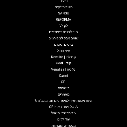
נוזלים
מזוודות לקים
SANSU
REFORMA
לק ג'ל
ציוד לבניית ציפורניים
שואב אבק לציפורניים
בייסים וטופים
עיני חתול
קומילפו | Komilfo
קודי | Kodi
ונליסה | Venalisa
Canni
OPI
קישוטים
מאמרים
איזה מכונת שיוף לציפורניים הכי מומלצת?
לק ג'ל פאני באני OPI
עוד מכשירי חשמל
עוד לקים
מספריים וצבתיות