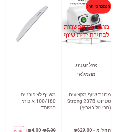
הנמכר ביותר !
אזל זמנית
מהמלאי
מכונת שיוף מקצועית
משייף לציפורניים
סטרונג Strong 207B
100/180 איכותי
(הכי זול בארץ!)
במיוחד
המחיר
המחיר
למוצר
החל מ -
629.00
₪
5.00
₪
4.00
₪
הוספה