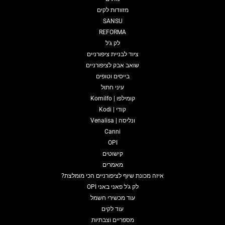
מזוודות לקים
SANSU
REFORMA
לק ג'ל
ציוד לבניית ציפורניים
שואב אבק לציפורניים
בייסים וטופים
עיני חתול
קומילפו | Komilfo
קודי | Kodi
ונליסה | Venalisa
Canni
OPI
קישוטים
מאמרים
איזה מכונת שיוף לציפורניים הכי מומלצת?
לק ג'ל פאני באני OPI
עוד מכשירי חשמל
עוד לקים
מספריים וצבתיות