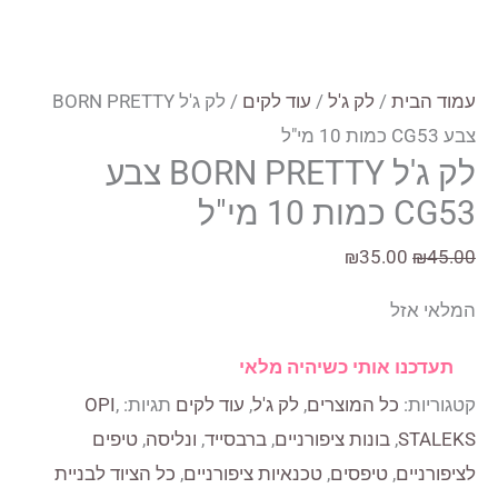
עמוד הבית
/
לק ג'ל
/
עוד לקים
/ לק ג'ל BORN PRETTY
צבע CG53 כמות 10 מי"ל
לק ג'ל BORN PRETTY צבע
CG53 כמות 10 מי"ל
המחיר
המחיר
₪
35.00
₪
45.00
המקורי
הנוכחי
המלאי אזל
היה:
הוא:
₪35.00.
₪45.00.
תעדכנו אותי כשיהיה מלאי
קטגוריות:
כל המוצרים
,
לק ג'ל
,
עוד לקים
תגיות:
,
OPI
STALEKS
,
בונות ציפורניים
,
ברבסייד
,
ונליסה
,
טיפים
לציפורניים
,
טיפסים
,
טכנאיות ציפורניים
,
כל הציוד לבניית