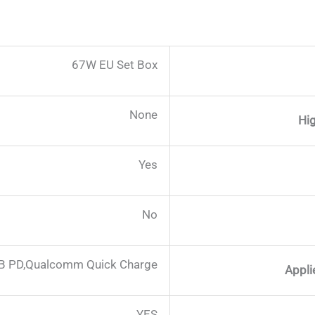
67W EU Set Box
None
Hi
Yes
No
B PD,Qualcomm Quick Charge
Appli
YES