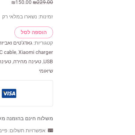
המחיר
המחיר
₪
150.00
₪
229.00
המקורי
הנוכחי
זמינות:
נשארו במלאי רק 1
היה:
הוא:
0.00.
₪229.00.
כמות
הוספה לסל
של
קטגוריות:
גאדג'טים ואביזר
מטען
C cable
,
Xiaomi charger
וכבל
USB
,
טעינה מהירה
,
טעינה
מקורי
שיאומי
67W
שיאומי
(Xiaomi)
טעינה
מהירה
משלוח חינם בהזמנה מעל 250 ש
במיוחד
אפשרויות תשלום: פייבו