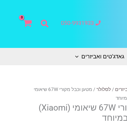
חיפוש
050-9931933
גאדג'טים ואביזרים
יזרים
/
לסלולר
/ מטען וכבל מקורי 67W שיאומי
מטען וכבל מקורי 67W שיאומי (Xiaomi)
במיוחד