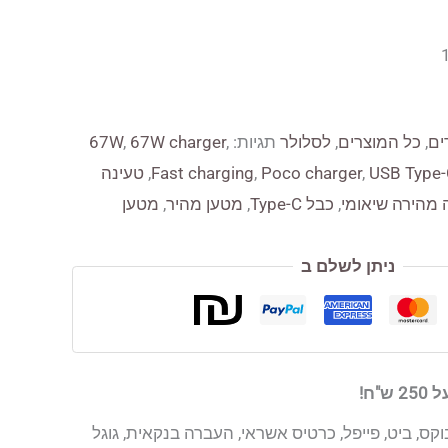
₪15
ים
,
כל המוצרים
,
לסלולר
תגיות:
,
67W charger
,
67W
USB Type-
,
Poco charger
,
Fast charging
,
טעינה
 מהירה שיאומי
,
כבל Type-C
,
מטען מהיר
,
מטען
ניתן לשלם ב
"ח!
קס, ביט, פייפל, כרטיס אשראי, העברה בנקאית, גוגל