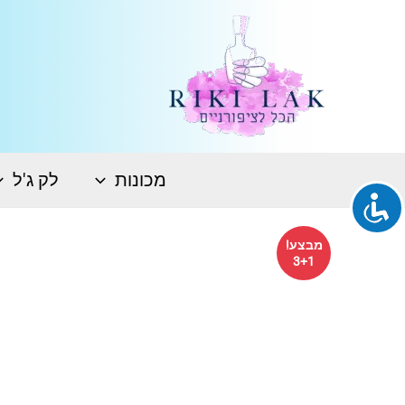
ילוג
תוכן
מכונות
לק ג'ל
מבצע!
3+1