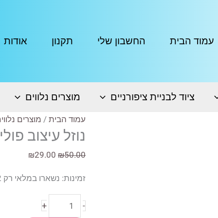
עמוד הבית
החשבון שלי
תקנון
אודות
ציוד לבניית ציפורניים
מוצרים נלווים
עמוד הבית
/
מוצרים נלווי
נוזל עיצוב פוליג’ל ISA
המחיר
המחיר
₪
29.00
₪
50.00
המקורי
הנוכחי
זמינות:
נשארו במלאי רק 2
היה:
הוא:
₪29.00.
₪50.00.
כמות
+
-
של