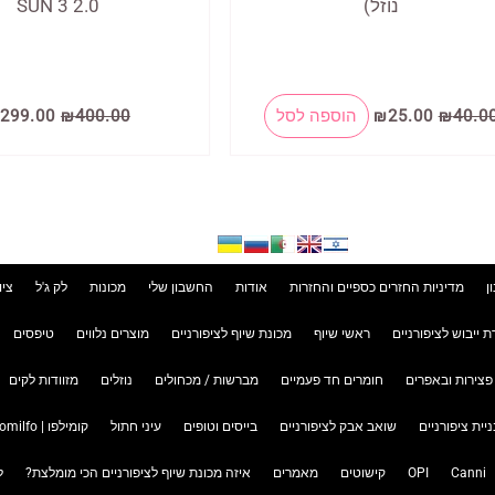
נוזל)
2.0 SUN 3
המחיר
המחיר
המחיר
40.0
₪
25.00
₪
הוספה לסל
400.00
₪
299.00
המקורי
הנוכחי
המקורי
היה:
הוא:
היה:
400.00.
₪25.00.
₪40.00.
ן
מדיניות החזרים כספיים והחזרות
אודות
החשבון שלי
מכונות
לק ג'ל
ציו
ת ייבוש לציפורניים
ראשי שיוף
מכונת שיוף לציפורניים
מוצרים נלווים
טיפסים
פצירות ובאפרים
חומרים חד פעמיים
מברשות / מכחולים
נוזלים
מזוודות לקים
ניית ציפורניים
שואב אבק לציפורניים
בייסים וטופים
עיני חתול
קומילפו | Komilfo
Canni
OPI
קישוטים
מאמרים
איזה מכונת שיוף לציפורניים הכי מומלצת?
ל