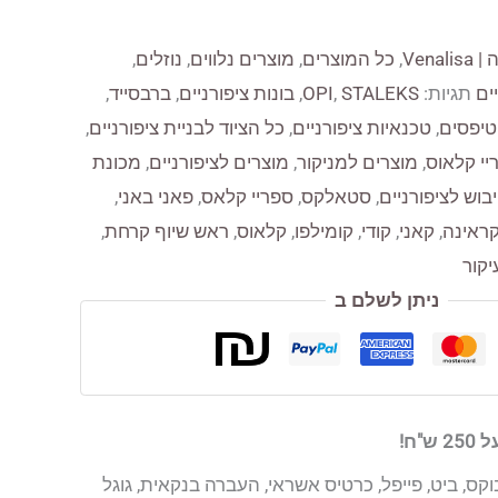
Venali
,
כל המוצרים
,
מוצרים נלווים
,
נוזלים
,
ים
תגיות:
STALEKS
,
OPI
,
בונות ציפורניים
,
ברבסייד
,
טיפסים
,
טכנאיות ציפורניים
,
כל הציוד לבניית ציפורניים
,
יי קלאוס
,
מוצרים למניקור
,
מוצרים לציפורניים
,
מכונת
בוש לציפורניים
,
סטאלקס
,
ספריי קלאס
,
פאני באני
,
קראינה
,
קאני
,
קודי
,
קומילפו
,
קלאוס
,
ראש שיוף קרחת
,
יקור
ניתן לשלם ב
"ח!
קס, ביט, פייפל, כרטיס אשראי, העברה בנקאית, גוגל