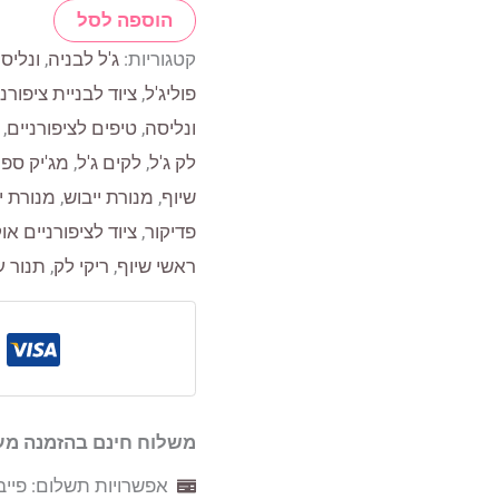
הוספה לסל
נוזל
קטגוריות:
ג'ל לבניה
,
ונליסה | sa
עיצוב
פוליג'ל
,
ציוד לבניית ציפורני
פוליג’ל
ונליסה
,
טיפים לציפורניים
,
VENALISA
לק ג'ל
,
לקים ג'ל
,
מג'יק ספר
שיוף
,
מנורת ייבוש
,
מנורת יי
פדיקור
,
ציוד לציפורניים או
ראשי שיוף
,
ריקי לק
,
תנור ע
משלוח חינם בהזמנה מעל 250 ש
אפשרויות תשלום: פייבו