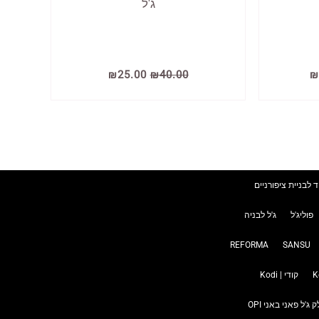
ג'ל
המחיר
המחיר
המחיר
₪
25.00
₪
40.00
₪
הנוכחי
המקורי
הנוכחי
הוא:
היה:
הוא:
₪25.00.
₪40.00.
₪299.00.
₪
ד לבניית ציפורניים
פוליג'ל
ג'ל לבניה
REFORMA
SANSU
קודי | Kodi
ק ג'ל פאני באני OPI