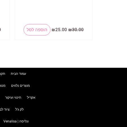
המחיר
המחיר
30.00
₪
25.00
₪
הוספה לסל
0
המקורי
הנוכחי
היה:
הוא:
₪25.00.
₪30.00.
עמוד הבית
תקנו
מוצרים נלווים
מנור
אקריל
חיטוי ועיקור
לק ג'ל
ציוד לב
ונליסה | Venalisa