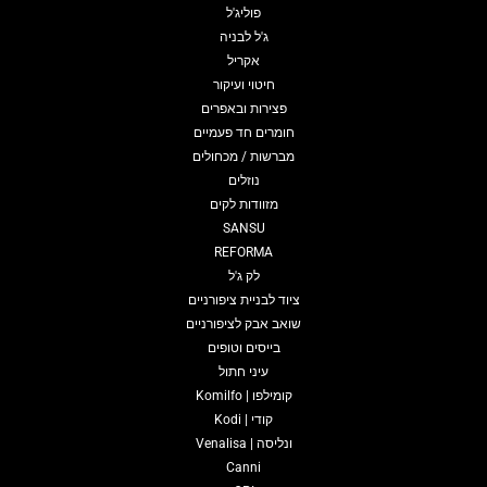
פוליג'ל
ג'ל לבניה
אקריל
חיטוי ועיקור
פצירות ובאפרים
חומרים חד פעמיים
מברשות / מכחולים
נוזלים
מזוודות לקים
SANSU
REFORMA
לק ג'ל
ציוד לבניית ציפורניים
שואב אבק לציפורניים
בייסים וטופים
עיני חתול
קומילפו | Komilfo
קודי | Kodi
ונליסה | Venalisa
Canni