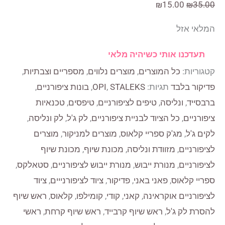
המחיר
המחיר
₪
15.00
₪
35.00
המקורי
הנוכחי
המלאי אזל
היה:
הוא:
₪15.00.
₪35.00.
תעדכנו אותי כשיהיה מלאי
קטגוריות:
כל המוצרים
,
מוצרים נלווים
,
מספריים וצבתיות
,
פדיקור בלבד
תגיות:
STALEKS
,
OPI
,
בונות ציפורניים
,
ברבסייד
,
ונליסה
,
טיפים לציפורניים
,
טיפסים
,
טכנאיות
ציפורניים
,
כל הציוד לבניית ציפורניים
,
לק ג'ל
,
לק ונליסה
,
לקים ג'ל
,
מג'ק ספריי קלאוס
,
מוצרים למניקור
,
מוצרים
לציפורניים
,
מזוודת ונליסה
,
מכונת שיוף
,
מכונת שיוף
לציפורניים
,
מנורת ייבוש
,
מנורת ייבוש לציפורניים
,
סטאלקס
,
ספריי קלאוס
,
פאני באני
,
פדיקור
,
ציוד לציפורנייים
,
ציוד
לציפורניים אוקראינה
,
קאני
,
קודי
,
קומילפו
,
קלאוס
,
ראש שיוף
להסרת לק ג'ל
,
ראש שיוף קרבייד
,
ראש שיוף קרחת
,
ראשי