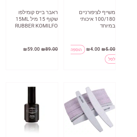
משייף לציפורניים
ראבר בייס קומילפו
100/180 איכותי
שקוף 15 מיל 15ML
במיוחד
RUBBER KOMILFO
המחיר
המחיר
המחיר
המחיר
₪
59.00
₪
89.00
₪
4.00
₪
5.00
הוספה
המקורי
הנוכחי
המקורי
הנוכחי
היה:
הוא:
היה:
הוא:
לסל
₪59.00.
₪89.00.
₪4.00.
₪5.00.