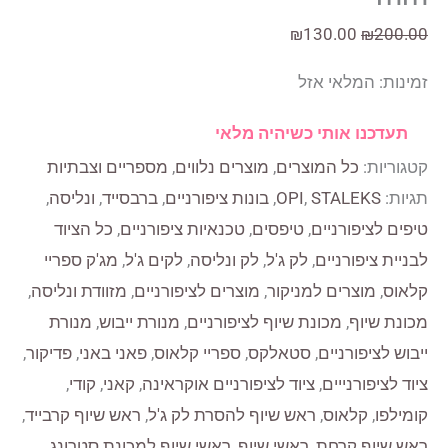
המחיר
המחיר
₪
130.00
₪
200.00
המקורי
הנוכחי
זמינות:
המלאי אזל
היה:
הוא:
₪130.00.
₪200.00.
תעדכנו אותי כשיהיה מלאי
קטגוריות:
כל המוצרים
,
מוצרים נלווים
,
מספריים וצבתיות
תגיות:
STALEKS
,
OPI
,
בונות ציפורניים
,
ברבסייד
,
ונליסה
,
טיפים לציפורניים
,
טיפסים
,
טכנאיות ציפורניים
,
כל הציוד
לבניית ציפורניים
,
לק ג'ל
,
לק ונליסה
,
לקים ג'ל
,
מג'ק ספריי
קלאוס
,
מוצרים למניקור
,
מוצרים לציפורניים
,
מזוודת ונליסה
,
מכונת שיוף
,
מכונת שיוף לציפורניים
,
מנורת ייבוש
,
מנורת
ייבוש לציפורניים
,
סטאלקס
,
ספריי קלאוס
,
פאני באני
,
פדיקור
,
ציוד לציפורנייים
,
ציוד לציפורניים אוקראינה
,
קאני
,
קודי
,
קומילפו
,
קלאוס
,
ראש שיוף להסרת לק ג'ל
,
ראש שיוף קרבייד
,
ראש שיוף קרחת
,
ראשי שיוף
,
ראשי שיוף למכונת סטרונג
,