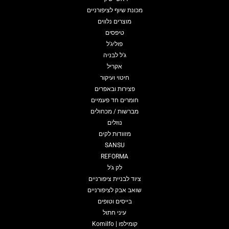
מכונת שיוף לציפורניים
מוצרים נלווים
טיפסים
פוליג'ל
ג'ל לבניה
אקריל
חיטוי ועיקור
פצירות ובאפרים
חומרים חד פעמיים
מברשות / מכחולים
נוזלים
מזוודות לקים
SANSU
REFORMA
לק ג'ל
ציוד לבניית ציפורניים
שואב אבק לציפורניים
בייסים וטופים
עיני חתול
קומילפו | Komilfo