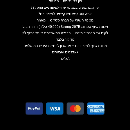
לק ג'ל ונליסה – מה זה?
איך משתמשים במכונת שיוף לציפורניים Strong?
איזה סוגי קישוטים קיימים לציפורניים?
מכונת השיוף של חברת סטרונג – מאמר
מכונת שיוף סטרונג Strong 207B (40,000 סל"ד) הדור הבא!
לקים של חברת קומילפו – הקנייה המשתלמת ביותר בריקי לק
פדיקור בלבד
מכונת שיוף לציפורניים – מחשבון לבחירת הידית המושלמת
גאדג'טים ואביזרים
לסלולר