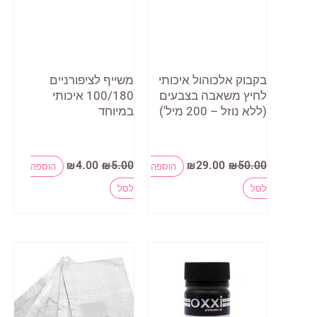
בקבוק אלכוהול איכותי
משייף לציפורניים
לחיץ משאבה בצבעים
100/180 איכותי
(ללא נוזל – 200 מיל')
במיוחד
המחיר
המחיר
המחיר
המחיר
₪
4.00
₪
5.00
₪
29.00
₪
50.00
הוספה
הוספה
המקורי
הנוכחי
המקורי
הנוכחי
למוצר
היה:
הוא:
היה:
הוא:
לסל
לסל
₪4.00.
₪5.00.
₪29.00.
₪50.00.
זה
יש
מספר
סוגים.
ניתן