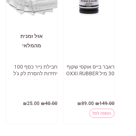
לבחור
את
האפשרויות
בעמוד
אזל זמנית
המוצר
מהמלאי
ראבר בייס אוקסי שקוף
חבילת נייר כסף 100
30 מיל OXXI RUBBER
יחידות להסרת לק ג'ל
המחיר
המחיר
המחיר
המחיר
₪
25.00
₪
40.00
₪
89.00
₪
149.00
המקורי
הנוכחי
המקורי
הנוכחי
היה:
הוא:
היה:
הוא:
הוספה לסל
₪25.00.
₪40.00.
₪89.00.
₪149.00.