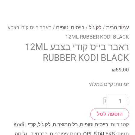
עמוד הבית
/
לק ג'ל
/
בייסים וטופים
/ ראבר בייס קודי בצבע
12ML RUBBER KODI BLACK
ראבר בייס קודי בצבע 12ML
RUBBER KODI BLACK
₪
59.00
זמינות:
קיים במלאי
כמות
+
-
של
הוספה לסל
ראבר
קטגוריות:
בייסים וטופים
,
כל המוצרים
,
לק ג'ל
,
קודי | Kodi
בייס
תגיות:
STALEKS
,
OPI
,
בונות ציפורניים
,
ברבסייד
,
ונליסה
,