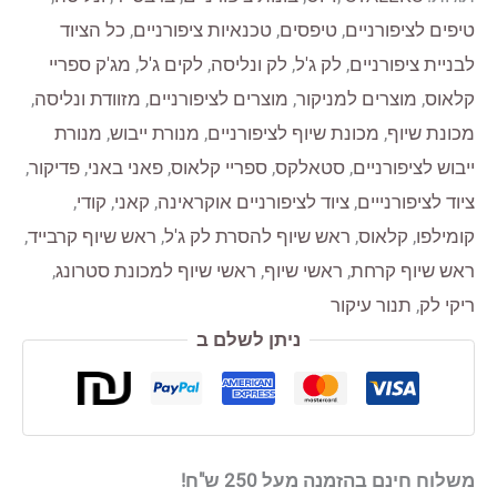
קודי
טיפים לציפורניים
,
טיפסים
,
טכנאיות ציפורניים
,
כל הציוד
בצבע
לבניית ציפורניים
,
לק ג'ל
,
לק ונליסה
,
לקים ג'ל
,
מג'ק ספריי
12ML
קלאוס
,
מוצרים למניקור
,
מוצרים לציפורניים
,
מזוודת ונליסה
,
RUBBER
מכונת שיוף
,
מכונת שיוף לציפורניים
,
מנורת ייבוש
,
מנורת
KODI
ייבוש לציפורניים
,
סטאלקס
,
ספריי קלאוס
,
פאני באני
,
פדיקור
,
BLACK
ציוד לציפורנייים
,
ציוד לציפורניים אוקראינה
,
קאני
,
קודי
,
קומילפו
,
קלאוס
,
ראש שיוף להסרת לק ג'ל
,
ראש שיוף קרבייד
,
ראש שיוף קרחת
,
ראשי שיוף
,
ראשי שיוף למכונת סטרונג
,
ריקי לק
,
תנור עיקור
ניתן לשלם ב
משלוח חינם בהזמנה מעל 250 ש"ח!