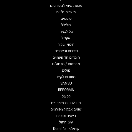
מכונת שיוף לציפורניים
מוצרים נלווים
טיפסים
פוליג'ל
ג'ל לבניה
אקריל
חיטוי ועיקור
פצירות ובאפרים
חומרים חד פעמיים
מברשות / מכחולים
נוזלים
מזוודות לקים
SANSU
REFORMA
לק ג'ל
ציוד לבניית ציפורניים
שואב אבק לציפורניים
בייסים וטופים
עיני חתול
קומילפו | Komilfo