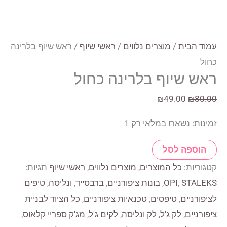
עמוד הבית
/
מוצרים נלווים
/
ראשי שיוף
/ ראש שיוף בלרינה
כחול
ראש שיוף בלרינה כחול
המחיר
המחיר
₪
49.00
₪
80.00
המקורי
הנוכחי
זמינות:
נשארו במלאי רק 1
היה:
הוא:
₪49.00.
₪80.00.
כמות
הוספה לסל
של
קטגוריות:
כל המוצרים
,
מוצרים נלווים
,
ראשי שיוף
תגיות:
ראש
STALEKS
,
OPI
,
בונות ציפורניים
,
ברבסייד
,
ונליסה
,
טיפים
שיוף
לציפורניים
,
טיפסים
,
טכנאיות ציפורניים
,
כל הציוד לבניית
בלרינה
ציפורניים
,
לק ג'ל
,
לק ונליסה
,
לקים ג'ל
,
מג'ק ספריי קלאוס
,
כחול