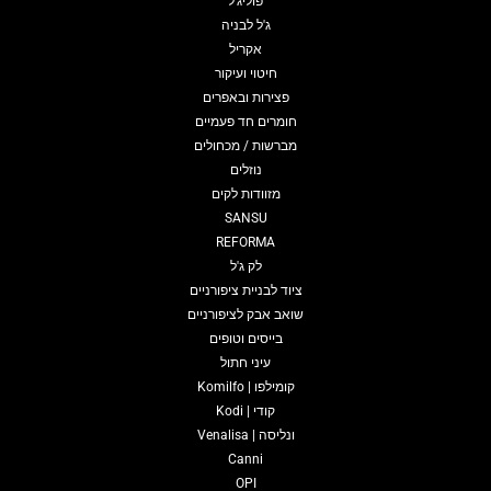
פוליג'ל
ג'ל לבניה
אקריל
חיטוי ועיקור
פצירות ובאפרים
חומרים חד פעמיים
מברשות / מכחולים
נוזלים
מזוודות לקים
SANSU
REFORMA
לק ג'ל
ציוד לבניית ציפורניים
שואב אבק לציפורניים
בייסים וטופים
עיני חתול
קומילפו | Komilfo
קודי | Kodi
ונליסה | Venalisa
Canni
OPI