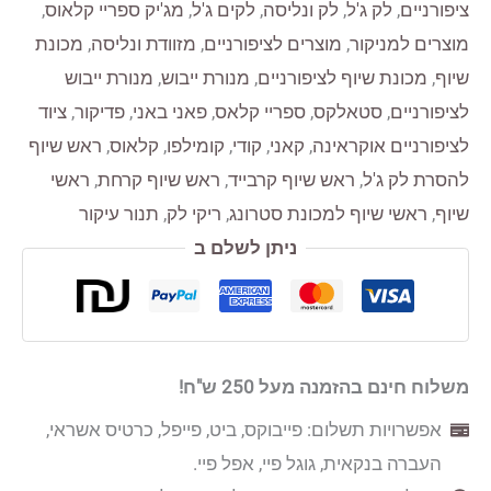
ציפורניים
,
לק ג'ל
,
לק ונליסה
,
לקים ג'ל
,
מג'יק ספריי קלאוס
,
מוצרים למניקור
,
מוצרים לציפורניים
,
מזוודת ונליסה
,
מכונת
שיוף
,
מכונת שיוף לציפורניים
,
מנורת ייבוש
,
מנורת ייבוש
לציפורניים
,
סטאלקס
,
ספריי קלאס
,
פאני באני
,
פדיקור
,
ציוד
לציפורניים אוקראינה
,
קאני
,
קודי
,
קומילפו
,
קלאוס
,
ראש שיוף
להסרת לק ג'ל
,
ראש שיוף קרבייד
,
ראש שיוף קרחת
,
ראשי
שיוף
,
ראשי שיוף למכונת סטרונג
,
ריקי לק
,
תנור עיקור
ניתן לשלם ב
משלוח חינם בהזמנה מעל 250 ש"ח!
אפשרויות תשלום: פייבוקס, ביט, פייפל, כרטיס אשראי,
העברה בנקאית, גוגל פיי, אפל פיי.