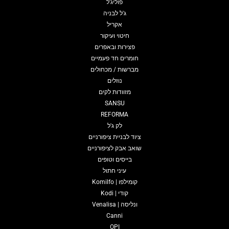
פוליג'ל
ג'ל לבניה
אקריל
חיטוי ועיקור
פצירות ובאפרים
חומרים חד פעמיים
מברשות / מכחולים
נוזלים
מזוודות לקים
SANSU
REFORMA
לק ג'ל
ציוד לבניית ציפורניים
שואב אבק לציפורניים
בייסים וטופים
עיני חתול
קומילפו | Komilfo
קודי | Kodi
ונליסה | Venalisa
Canni
OPI