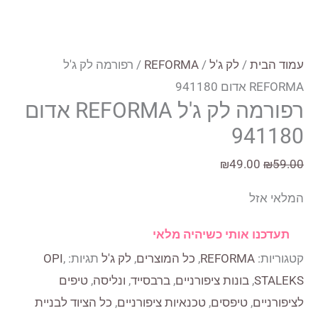
עמוד הבית
/
לק ג'ל
/
REFORMA
/ רפורמה לק ג'ל
REFORMA אדום 941180
רפורמה לק ג'ל REFORMA אדום
941180
המחיר
המחיר
₪
49.00
₪
59.00
המקורי
הנוכחי
המלאי אזל
היה:
הוא:
₪49.00.
₪59.00.
תעדכנו אותי כשיהיה מלאי
קטגוריות:
REFORMA
,
כל המוצרים
,
לק ג'ל
תגיות:
,
OPI
STALEKS
,
בונות ציפורניים
,
ברבסייד
,
ונליסה
,
טיפים
לציפורניים
,
טיפסים
,
טכנאיות ציפורניים
,
כל הציוד לבניית