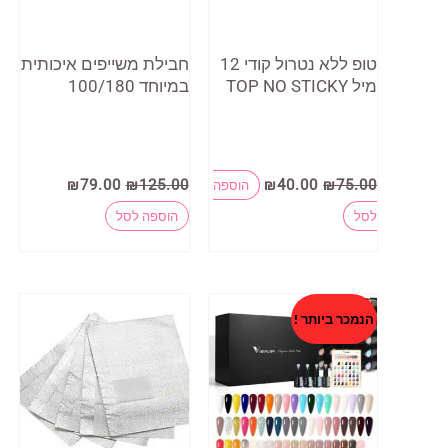
טופ ללא נטרול קודי 12
חבילת משייפים איכותית
מיל TOP NO STICKY
במיוחד 100/180
המחיר
המחיר
המחיר
המחיר
₪
79.00
₪
125.00
₪
40.00
₪
75.00
הוספה
המקורי
הנוכחי
המקורי
הנוכחי
היה:
הוא:
היה:
הוא:
לסל
הוספה לסל
₪79.00.
₪125.00.
₪40.00.
₪75.00.
הנמכר ביותר !