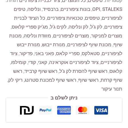
קטגוריות:
טיפסים
,
כל המוצרים
,
ציוד לבניית ציפורניים
תגיות:
יחידות
STALEKS
,
OPI
,
בונות ציפורניים
,
ברבסייד
,
ונליסה
,
טיפים
טיפסים
לציפורניים
,
טיפסים
,
טכנאיות ציפורניים
,
כל הציוד לבניית
רב
ציפורניים
,
לק ג'ל
,
לק ונליסה
,
לקים ג'ל
,
מג'יק ספריי קלאוס
,
פעמיים
מוצרים למניקור
,
מוצרים לציפורניים
,
מזוודת ונליסה
,
מכונת
גמישים
שיוף
,
מכונת שיוף לציפורניים
,
מנורת ייבוש
,
מנורת ייבוש
לבניה
לציפורניים
,
סטאלקס
,
ספריי קלאס
,
פאני באני
,
פדיקור
,
ציוד
בפוליג'ל
לציפורנייים
,
ציוד לציפורניים אוקראינה
,
קאני
,
קודי
,
קומילפו
,
/
קלאוס
,
ראש שיוף להסרת לק ג'ל
,
ראש שיוף קרבייד
,
ראש
אקרילג'ל
שיוף קרחת
,
ראשי שיוף
,
ראשי שיוף למכונת סטרונג
,
ריקי לק
,
תנור עיקור
ניתן לשלם ב