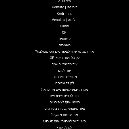
עיני חתול
קומילפו | Komilfo
קודי | Kodi
ונליסה | Venalisa
Canni
OPI
קישוטים
מאמרים
איזה מכונת שיוף לציפורניים הכי מומלצת?
לק ג'ל פאני באני OPI
עוד מכשירי חשמל
עוד לקים
מספריים וצבתיות
לק ג'ל ונליסה
מנורת ייבוש לציפורניים מה כדאי?
ציוד לבניית ציפורניים
ראשי שיוף לציפורניים
ציוד מקצועי לבניית ציפורניים
מהי עדשת מאקרו?
סוגי ידיות למכונת שיוף סטרונג
לק ג'ל קודי