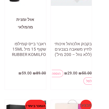
אזל זמנית
מהמלאי
בקבוק אלכוהול איכותי
ראבר בייס קומילפו
לחיץ משאבה בצבעים
שקוף 15 מיל 15ML
(ללא נוזל – 200 מיל')
RUBBER KOMILFO
המחיר
המחיר
המחיר
המחיר
₪
59.00
₪
89.00
₪
29.00
₪
50.00
הוספה
המקורי
הנוכחי
המקורי
הנוכחי
למוצר
היה:
הוא:
היה:
הוא:
לסל
₪59.00.
₪89.00.
₪29.00.
₪50.00.
זה
יש
מספר
מבצע!
הנמכר ביותר !