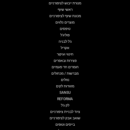
מנורת ייבוש לציפורניים
ראשי שיוף
מכונת שיוף לציפורניים
מוצרים נלווים
טיפסים
פוליג'ל
ג'ל לבניה
אקריל
חיטוי ועיקור
פצירות ובאפרים
חומרים חד פעמיים
מברשות / מכחולים
נוזלים
מזוודות לקים
SANSU
REFORMA
לק ג'ל
ציוד לבניית ציפורניים
שואב אבק לציפורניים
בייסים וטופים