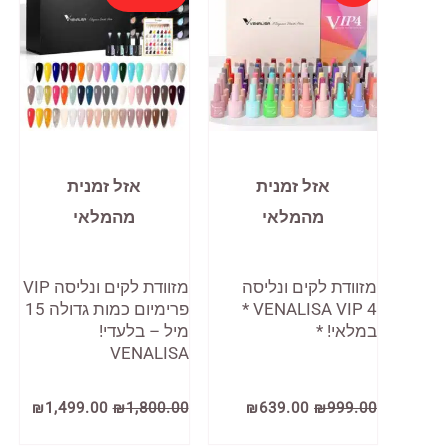
סוגים.
ניתן
לבחור
את
האפשרויות
בעמוד
אזל זמנית
אזל זמנית
המוצר
מהמלאי
מהמלאי
מזוודת לקים ונליסה
מזוודת לקים ונליסה VIP
VENALISA VIP 4 *
פרימיום כמות גדולה 15
במלאי! *
מיל – בלעדי!
VENALISA
המחיר
המחיר
המחיר
המחי
₪
1,499.00
₪
1,800.00
₪
639.00
₪
999.00
המקורי
הנוכחי
המקורי
הנוכ
היה:
הוא:
היה:
הוא: