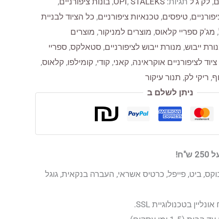
ם
,
לק ג'ל
תגיות:
STALEKS
,
OPI
,
בונות ציפורניים
,
פורניים
,
טיפסים
,
טכנאיות ציפורניים
,
כל הציוד לבניית
,
מג'ק ספריי קלאוס
,
מוצרים למניקור
,
מוצרים
ורת ייבוש
,
מנורת ייבוש לציפורניים
,
סטאלקס
,
ספריי
ציוד לציפורניים אוקראינה
,
קאני
,
קודי
,
קומילפו
,
קלאוס
,
ף
,
ריקי לק
,
תנור עיקור
ניתן לשלם ב
"ח!
קס, ביט, פייפל, כרטיס אשראי, העברה בנקאית, גוגל
יין בטכנולוגיית SSL.