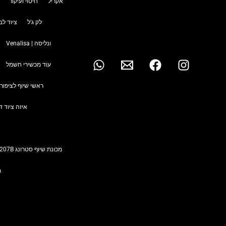
אקריל
חיטוי ועיקור
לק ג'ל
ציוד לב
ונליסה | Venalisa
עוד מכשירי חשמל
ראשי שיוף לציפורנ
איזה ציוד ד
מכונת שיוף סטרונג Strong 207B (40,000 סל"ד) הדור הבא!
מ