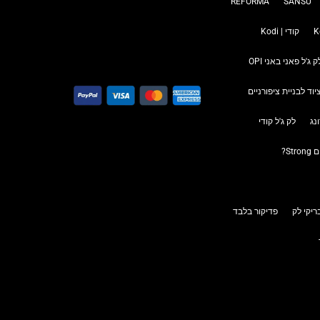
REFORMA
SANSU
קודי | Kodi
ק ג'ל פאני באני OPI
יוד לבניית ציפורניים
נג
לק ג'ל קודי
S?
יקי לק
פדיקור בלבד