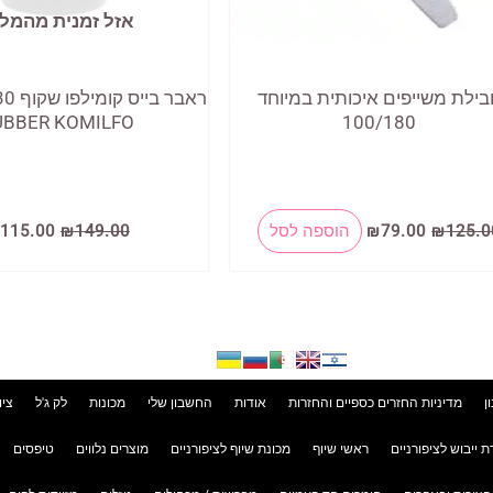
אזל זמנית מהמל
בילת משייפים איכותית במיוחד
UBBER KOMILFO
100/180
המחיר
המחיר
המחיר
125.0
₪
79.00
₪
הוספה לסל
149.00
₪
115.00
המקורי
הנוכחי
המקורי
היה:
הוא:
היה:
149.00.
₪79.00.
₪125.00.
ן
מדיניות החזרים כספיים והחזרות
אודות
החשבון שלי
מכונות
לק ג'ל
ציו
ת ייבוש לציפורניים
ראשי שיוף
מכונת שיוף לציפורניים
מוצרים נלווים
טיפסים