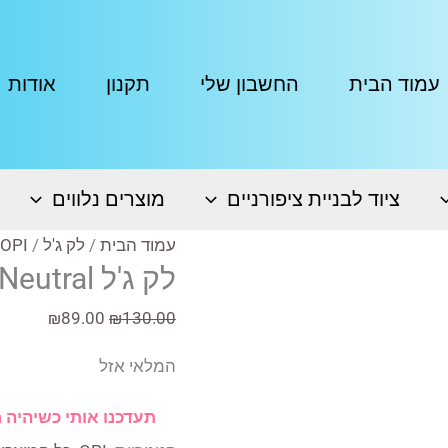
עמוד הבית
החשבון שלי
תקנון
אודות
ציוד לבניית ציפורניים
מוצרים נלווים
עמוד הבית
/
לק ג'ל
/
OPI
לק ג'ל OPI-T65 – Put It In Neutral
המחיר
המחיר
₪
89.00
₪
130.00
המקורי
הנוכחי
המלאי אזל
היה:
הוא:
₪89.00.
₪130.00.
תעדכנו אותי כשיהיה 