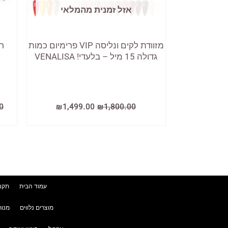
אזל זמנית מהמלאי
מזוודת לקים ונליסה VIP פרימיום כמות
ח
גדולה 15 מיל – בלעדי! VENALISA
המחיר
המחיר
0
₪
1,499.00
₪
1,800.00
המקורי
הנוכחי
היה:
הוא:
₪1,499.00.
₪1,800.00.
עמוד הבית
תקנו
מוצרים נלווים
מנור