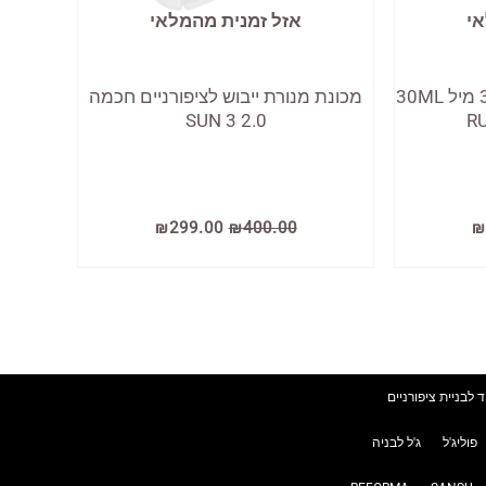
אי
אזל זמנית מהמלאי
ראבר בייס קומילפו שקוף 30 מיל 30ML
מכונת מנורת ייבוש לציפורניים חכמה
2.0 SUN 3
R
המחיר
המחיר
המחיר
₪
299.00
₪
400.00
₪
הנוכחי
המקורי
הנוכחי
הוא:
היה:
הוא:
₪299.00.
₪400.00.
₪115.00.
₪
ד לבניית ציפורניים
פוליג'ל
ג'ל לבניה