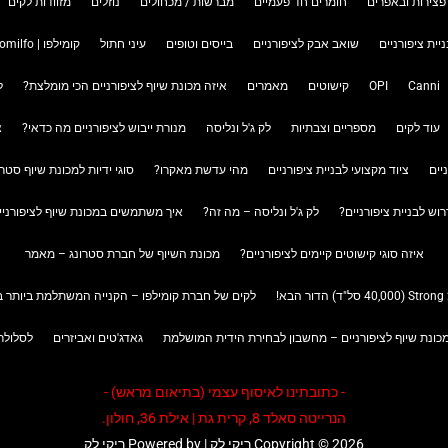
פצירות ובאפרים
חומרים חד פעמיים
מברשות / מכחולים
נוזלים
מזוודות לקים
ניית ציפורניים
שואב אבק לציפורניים
בייסים וטופים
עיני חתול
קומילפו | Komilfo
Canni
OPI
קישוטים
מאמרים
איזה מכונת שיוף לציפורניים הכי מומלצת?
ל
עוד לקים
מספריים וצבתיות
לק ג'ל ונליסה
מנורת ייבוש לציפורניים מה כדאי?
צ
יים
ציוד מקצועי לבניית ציפורניים
מהי עדשת מאקרו?
סוגי ידיות למכונת שיוף סטרו
רוש לבניית ציפורניים?
לק ג'ל ונליסה – מה זה?
איך משתמשים במכונת שיוף לציפורניים trong
איזה סוגי קישוטים קיימים לציפורניים?
מכונת השיוף של חברת סטרונג – מאמר
לקים של חברת קומילפו – הקנייה המשתלמת ביותר בר
כונת שיוף לציפורניים – מחשבון לבחירת הידית המושלמת
גאדג'טים ואביזרים
לסלולר
- כתובתינו לאיסוף עצמי (בתיאום מראש) -
הנרייטה סאלד 8, קרית גת | אילת 36, חולון.
Copyright © 2026 ריקי לק | Powered by ריקי לק