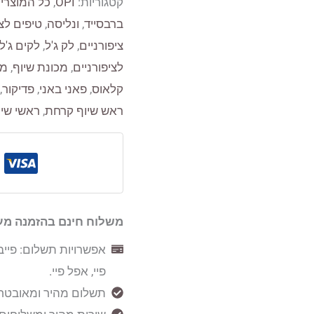
קטגוריות:
OPI
,
כל המוצרי
ברבסייד
,
ונליסה
,
טיפים לצי
ציפורניים
,
לק ג'ל
,
לקים ג'ל
לציפורניים
,
מכונת שיוף
,
מנ
קלאוס
,
פאני באני
,
פדיקור
,
ראש שיוף קרחת
,
ראשי שיו
משלוח חינם בהזמנה מעל 250 ש
אפשרויות תשלום: פייבו
פיי, אפל פיי.
תשלום מהיר ומאובטח אונל